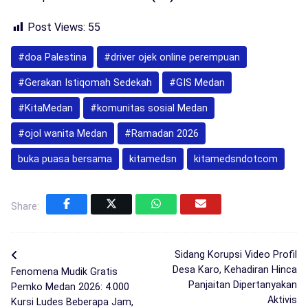
Post Views:
55
#doa Palestina
#driver ojek online perempuan
#Gerakan Istiqomah Sedekah
#GIS Medan
#KitaMedan
#komunitas sosial Medan
#ojol wanita Medan
#Ramadan 2026
buka puasa bersama
kitamedsn
kitamedsndotcom
Share:
Sidang Korupsi Video Profil
Desa Karo, Kehadiran Hinca
Fenomena Mudik Gratis
Panjaitan Dipertanyakan
Pemko Medan 2026: 4.000
Aktivis
Kursi Ludes Beberapa Jam,