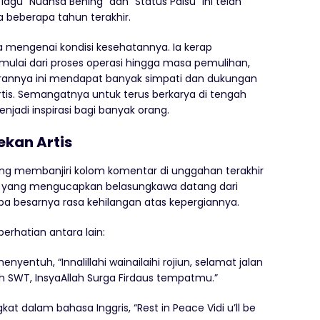
 lagu “Nuansa Bening” dan “Status Palsu” ini telah
 beberapa tahun terakhir.
ka mengenai kondisi kesehatannya. Ia kerap
ulai dari proses operasi hingga masa pemulihan,
parannya ini mendapat banyak simpati dan dukungan
tis. Semangatnya untuk terus berkarya di tengah
jadi inspirasi bagi banyak orang.
ekan Artis
g membanjiri kolom komentar di unggahan terakhir
rtis yang mengucapkan belasungkawa datang dari
a besarnya rasa kehilangan atas kepergiannya.
rhatian antara lain:
yentuh, “Innalillahi wainailaihi rojiun, selamat jalan
ah SWT, InsyaAllah Surga Firdaus tempatmu.”
at dalam bahasa Inggris, “Rest in Peace Vidi u’ll be