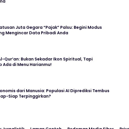
ina
 Ratusan Juta Gegara “Pajak” Palsu: Begini Modus
ng Mengincar Data Pribadi Anda
l-Qur’an: Bukan Sekadar Ikon Spiritual, Tapi
b Ada di Menu Harianmu!
konomis dari Manusia: Populasi AI Diprediksi Tembus
Siap-Siap Terpinggirkan?