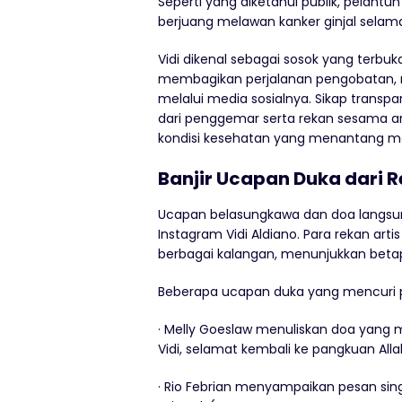
Seperti yang diketahui publik, pelantun
berjuang melawan kanker ginjal selama
Vidi dikenal sebagai sosok yang terbu
membagikan perjalanan pengobatan, m
melalui media sosialnya. Sikap trans
dari penggemar serta rekan sesama ar
kondisi kesehatan yang menantang men
Banjir Ucapan Duka dari R
Ucapan belasungkawa dan doa langsun
Instagram Vidi Aldiano. Para rekan a
berbagai kalangan, menunjukkan betap
Beberapa ucapan duka yang mencuri pe
· Melly Goeslaw menuliskan doa yang men
Vidi, selamat kembali ke pangkuan All
· Rio Febrian menyampaikan pesan singk