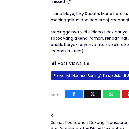
missed :(“.
· Luna Maya, Kiky Saputri, Mona Ratuliu,
meninggalkan doa dan emoji menangi
Meninggalnya Vidi Aldiano tidak hanya
sosok yang dikenal ramah, rendah hat
publik. Karya-karyanya akan selalu di
Indonesia. (Red)
Post Views:
58
Penyanyi "Nuansa Bening" Tutup Usia di 
Share:
Sumut Foundation Dukung Transparan
dan Profesionalitas Dinas Kesehatan