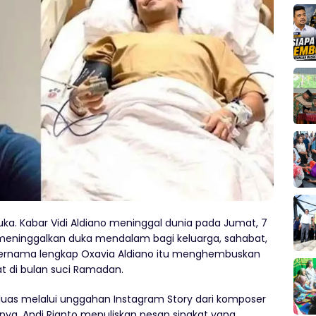
ka. Kabar Vidi Aldiano meninggal dunia pada Jumat, 7
meninggalkan duka mendalam bagi keluarga, sahabat,
bernama lengkap Oxavia Aldiano itu menghembuskan
at di bulan suci Ramadan.
 luas melalui unggahan Instagram Story dari komposer
nya, Andi Rianto menuliskan pesan singkat yang