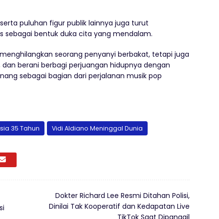
 serta puluhan figur publik lainnya juga turut
s sebagai bentuk duka cita yang mendalam.
 menghilangkan seorang penyanyi berbakat, tetapi juga
i, dan berani berbagi perjuangan hidupnya dengan
kenang sebagai bagian dari perjalanan musik pop
Usia 35 Tahun
Vidi Aldiano Meninggal Dunia
Dokter Richard Lee Resmi Ditahan Polisi,
Dinilai Tak Kooperatif dan Kedapatan Live
si
TikTok Saat Dipanggil