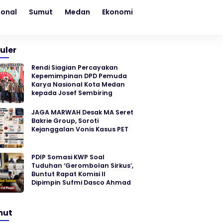
ional
Sumut
Medan
Ekonomi
Kesehatan
Sosial
uler
Rendi Siagian Percayakan
Kepemimpinan DPD Pemuda
Karya Nasional Kota Medan
kepada Josef Sembiring
JAGA MARWAH Desak MA Seret
Bakrie Group, Soroti
Kejanggalan Vonis Kasus PET
PDIP Somasi KWP Soal
Tuduhan ‘Gerombolan Sirkus’,
Buntut Rapat Komisi II
Dipimpin Sufmi Dasco Ahmad
mut