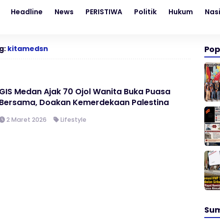
Headline
News
PERISTIWA
Politik
Hukum
Nas
g:
kitamedsn
Pop
GIS Medan Ajak 70 Ojol Wanita Buka Puasa
Bersama, Doakan Kemerdekaan Palestina
2 Maret 2026
Lifestyle
Su