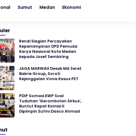
ional
Sumut
Medan
Ekonomi
Kesehatan
Sosial
uler
Rendi Siagian Percayakan
Kepemimpinan DPD Pemuda
Karya Nasional Kota Medan
kepada Josef Sembiring
JAGA MARWAH Desak MA Seret
Bakrie Group, Soroti
Kejanggalan Vonis Kasus PET
PDIP Somasi KWP Soal
Tuduhan ‘Gerombolan Sirkus’,
Buntut Rapat Komisi II
Dipimpin Sufmi Dasco Ahmad
mut