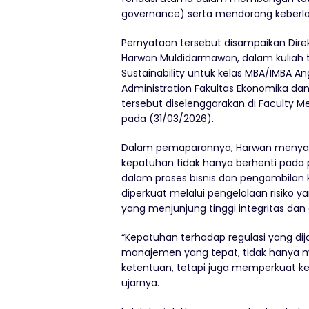
governance
)
serta mendorong keberla
Pernyataan tersebut disampaikan Dire
Harwan Muldidarmawan, dalam kuliah
Sustainability
untuk kelas MBA/IMBA Ang
Administration Fakultas Ekonomika
dan
tersebut diselenggarakan di Faculty
pada (31/03/2026).
Dalam pemaparannya, Harwan menyamp
kepatuhan tidak hanya berhenti pada p
dalam proses bisnis dan pengambilan ke
diperkuat melalui pengelolaan risiko
yang menjunjung tinggi integritas dan 
“Kepatuhan terhadap regulasi yang di
manajemen yang tepat, tidak hanya m
ketentuan, tetapi juga memperkuat ke
uja
rnya.