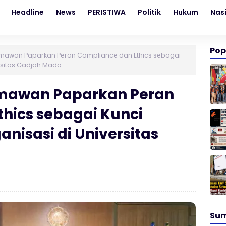
Headline
News
PERISTIWA
Politik
Hukum
Nas
Pop
mawan Paparkan Peran Compliance dan Ethics sebagai
ersitas Gadjah Mada
mawan Paparkan Peran
hics sebagai Kunci
nisasi di Universitas
Su