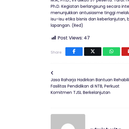
M.A., Ph.D.,
ini diikuti
57
peserta
.
Turut h
Ph.D.
Kegiatan berlangsung secara inter
menunjukkan antusiasme tinggi melalui
isu
–
isu etika bisnis dan keberlanjutan,
lapangan. (Red)
Post Views:
47
Share:
Jasa Raharja Hadirkan Bantuan Rehabili
Fasilitas Pendidikan di NTB, Perkuat
Komitmen TJSL Berkelanjutan