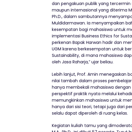
dan
pengakuan publik
yang tercermin
maupun internasional
yang diterima
M
Ph.D., dalam sambutannya menyampaik
Muldidarmawan. Ia menyampaikan bahw
kesempatan bagi mahasiswa untuk m
implementasi
Business Ethics for Susta
perkenan
Bapak Harwan hadir dan
meng
UGM karena berkesempatan untuk be
Sustainability
, di mana mahasiswa dapa
oleh Jasa Raharja,” ujar beliau.
Lebih lanjut, Prof. Amin menegaskan b
nilai tambah dalam proses pembelajar
hanya membekali mahasiswa dengan 
perspektif praktik nyata melalui kehad
memungkinkan mahasiswa untuk memp
hanya dari sisi teori, tetapi juga dari
selalu dapat diperoleh di ruang kelas.
Kegiatan kuliah tamu yang dimoderato