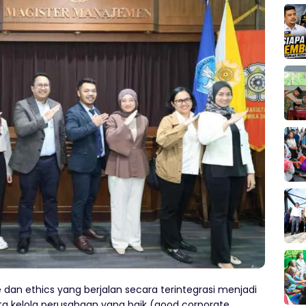
e
dan
ethics
yang berjalan secara terintegrasi menjadi
 kelola perusahaan yang baik
(
good corporate