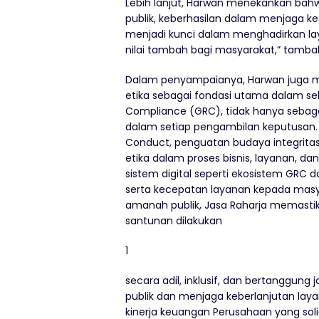
Lebih lanjut, Harwan
menekankan bahwa
publik, keberhasilan dalam menjaga k
menjadi kunci dalam menghadirkan lay
nilai tambah bag
i masyarakat,” tamba
Dalam penyampaianya, Harwan
juga
m
etika sebagai fondasi utama dalam se
Compliance
(GRC), tidak hanya seba
dalam setiap pengambilan keputusan. 
Conduct
, penguatan budaya integrita
etika dalam proses bisnis, layanan, dan
sistem digital seperti ekosistem GRC d
serta kecepatan layanan kepada masy
amanah publik, Jasa Raharja memasti
santunan dilakukan
1
secara adil, inklusif, dan bertangg
publik dan menjaga keberlanjutan lay
kinerja keuangan Perusahaan yang sol