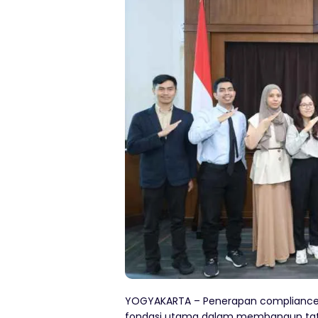
YOGYAKARTA
–
Penerapan
complianc
fondasi utama dalam membangun tata