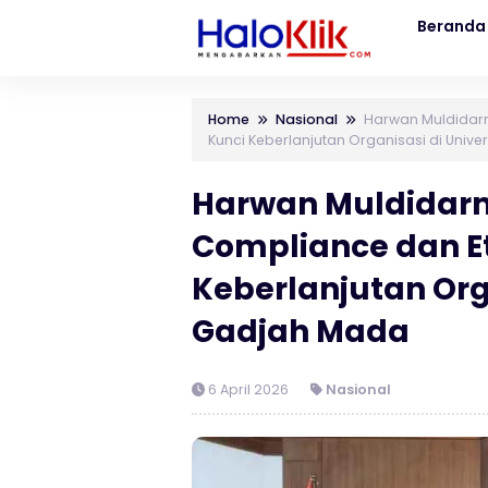
Beranda
Home
Nasional
Harwan Muldidar
Kunci Keberlanjutan Organisasi di Univ
Harwan Muldidar
Compliance dan Et
Keberlanjutan Orga
Gadjah Mada
6 April 2026
Nasional