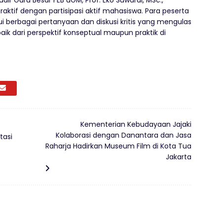
adir Guru Besar FEB uGM, Prof. Eko Suwardi, MSc.,
aktif dengan partisipasi aktif mahasiswa. Para peserta
 berbagai pertanyaan dan diskusi kritis yang mengulas
 baik dari perspektif konseptual maupun praktik
di
Kementerian Kebudayaan Jajaki
Kolaborasi dengan Danantara dan Jasa
tasi
Raharja Hadirkan Museum Film di Kota Tua
Jakarta