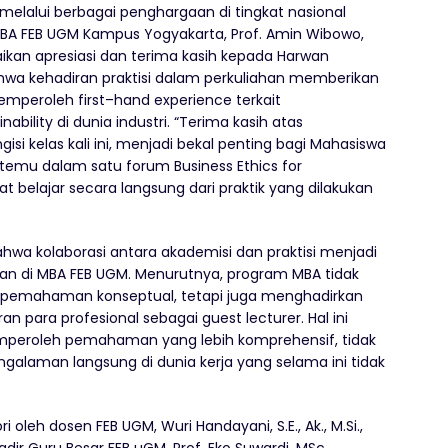
melalui berbagai penghargaan di tingkat nasional
BA FEB UGM Kampus Yogyakarta, Prof. Amin Wibowo,
an apresiasi dan terima kasih kepada Harwan
a kehadiran praktisi dalam perkuliahan memberikan
emperoleh
first
–
hand experience
terkait
inability
di dunia industri. “Terima kasih
atas
isi kelas kali ini, menjadi bekal penting bagi Mahasiswa
rtemu dalam satu forum
Business Ethics for
t belajar secara langsung dari
praktik yang dilakukan
ahwa kolaborasi antara akademisi dan praktisi menjadi
an di MBA FEB UGM. Menurutnya, program MBA tidak
pemahaman konseptual, tetapi juga menghadirkan
iran para profesional sebagai
guest lecturer
. Hal ini
eroleh pemahaman yang lebih komprehensif, tidak
 pengalaman langsung di dunia kerja yang selama ini tidak
ri oleh dosen FEB UGM
,
Wuri Handayani, S.E., Ak., M.Si.,