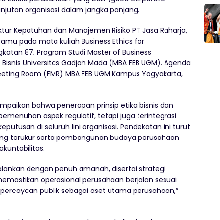
njutan organisasi dalam jangka panjang.
ktur Kepatuhan dan Manajemen Risiko PT Jasa Raharja,
 tamu pada mata kuliah
Business Ethics for
katan 87, Program Studi Master of Business
 Bisnis Universitas Gadjah Mada (MBA FEB UGM). Agenda
 Meeting Room (FMR) MBA FEB UGM Kampus Yogyakarta,
aikan bahwa penerapan prinsip etika bisnis dan
emenuhan aspek regulatif, tetapi juga terintegrasi
putusan di seluruh lini organisasi. Pendekatan ini turut
 yang terukur serta pembangunan budaya perusahaan
akuntabilitas.
jalankan dengan penuh amanah, disertai
strategi
emastikan operasional perusahaan berjalan sesuai
percayaan publik sebagai aset
utama perusahaan,”