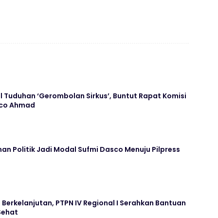
 Tuduhan ‘Gerombolan Sirkus’, Buntut Rapat Komisi
asco Ahmad
an Politik Jadi Modal Sufmi Dasco Menuju Pilpress
Berkelanjutan, PTPN IV Regional I Serahkan Bantuan
Sehat