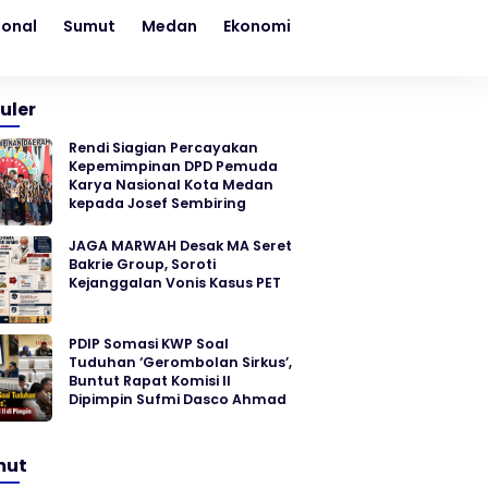
ional
Sumut
Medan
Ekonomi
Kesehatan
Sosial
uler
Rendi Siagian Percayakan
Kepemimpinan DPD Pemuda
Karya Nasional Kota Medan
kepada Josef Sembiring
JAGA MARWAH Desak MA Seret
Bakrie Group, Soroti
Kejanggalan Vonis Kasus PET
PDIP Somasi KWP Soal
Tuduhan ‘Gerombolan Sirkus’,
Buntut Rapat Komisi II
Dipimpin Sufmi Dasco Ahmad
mut