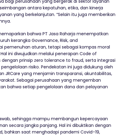
 bagi perusahaan yang bergerak di sektor layanan
eseimbangan antara kepatuhan, etika,
dan kinerja
anan yang berkelanjutan. “Selain
itu juga memberikan
hnya.
emaparkan bahwa PT Jasa Raharja menempatkan
luruh kerangka
Governance, Risk, and
gai pemenuhan aturan, tetapi sebagai kompas moral
Hal ini diwujudkan melalui penerapan
Code of
s dengan prinsip
zero tolerance to fraud
, serta integrasi
 pengelolaan risiko. Pendekatan ini juga didukung oleh
an JRCare yang menjamin transparansi, akuntabilitas,
arakat.
Sebagai perusahaan yang mengemban
kan bahwa setiap pengelolaan dana dan pelayanan
ung jawab, sehingga mampu membangun kepercayaan
anan secara jangka panjang.
Hal ini dibuktikan dengan
id
,
bahkan saat menghadapi pandemi Covid
–
19
,