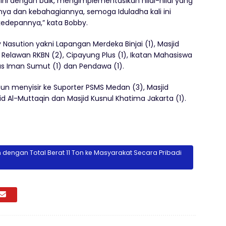
ni dengan baik, mengimplementasikan nilai-nilai yang
ya dan kebahagiannya, semoga Iduladha kali ini
kedepannya,” kata Bobby.
asution yakni Lapangan Merdeka Binjai (1), Masjid
 Relawan RKBN (2), Cipayung Plus (1), Ikatan Mahasiswa
ntas Iman Sumut (1) dan Pendawa (1).
pun menyisir ke Suporter PSMS Medan (3), Masjid
jid Al-Muttaqin dan Masjid Kusnul Khatima Jakarta (1).
dengan Total Berat 11 Ton ke Masyarakat Secara Pribadi