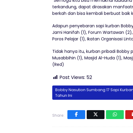
“Semoga kita bisa memaknai Iduladha i
terkandung, dapat dirasakan manfaatn
berkah dan bisa kembali berbuat baik 
Adapun penyebaran sapi kurban Bobby N
Jami Hanifah (1), Forum Wartawan (2),
Poros Pelajar (1), Ikatan Organisasi Li
Tidak hanya itu, kurban pribadi Bobby 
Musabbihin (1), Masjid Al-Huda (1), Mas
(Red)
Post Views:
52
Bobby Nasution Sumbang 17 Sapi Kurban 
Tahun Ini
Share: