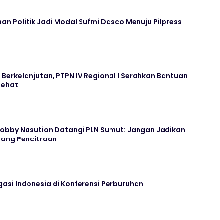
an Politik Jadi Modal Sufmi Dasco Menuju Pilpress
Berkelanjutan, PTPN IV Regional I Serahkan Bantuan
Sehat
 Bobby Nasution Datangi PLN Sumut: Jangan Jadikan
jang Pencitraan
asi Indonesia di Konferensi Perburuhan