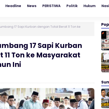
Headline
News
PERISTIWA
Politik
Hukum
Nas
Pop
umbang 17 Sapi Kurban dengan Total Berat 11 Ton ke
umbang 17 Sapi Kurban
t 11 Ton ke Masyarakat
un Ini
Su