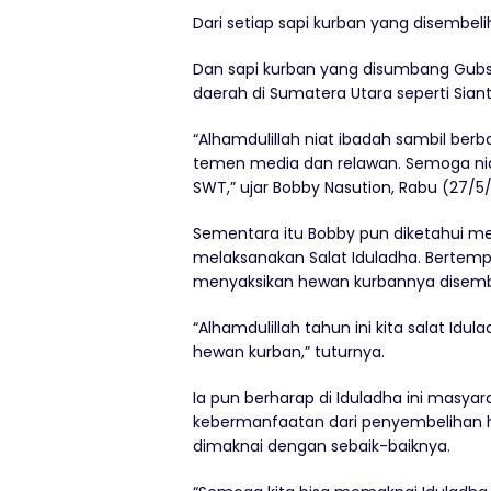
Dari setiap sapi kurban yang disembelih
Dan sapi kurban yang disumbang Gubsu
daerah di Sumatera Utara seperti Siant
“Alhamdulillah niat ibadah sambil ber
temen media dan relawan. Semoga niat d
SWT,” ujar Bobby Nasution, Rabu (27/5
Sementara itu Bobby pun diketahui memi
melaksanakan Salat Iduladha. Bertempa
menyaksikan hewan kurbannya disemb
“Alhamdulillah tahun ini kita salat Idu
hewan kurban,” tuturnya.
Ia pun berharap di Iduladha ini masya
kebermanfaatan dari penyembelihan 
dimaknai dengan sebaik-baiknya.