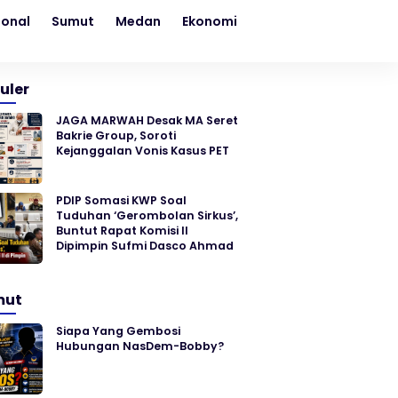
ional
Sumut
Medan
Ekonomi
Kesehatan
Sosial
uler
JAGA MARWAH Desak MA Seret
Bakrie Group, Soroti
Kejanggalan Vonis Kasus PET
PDIP Somasi KWP Soal
Tuduhan ‘Gerombolan Sirkus’,
Buntut Rapat Komisi II
Dipimpin Sufmi Dasco Ahmad
mut
Siapa Yang Gembosi
Hubungan NasDem-Bobby?