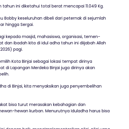
 tahun ini diketahui total berat mencapai 11.049 Kg.
 Bobby keseluruhan dibeli dari peternak di sejumlah
ar hingga Sergai.
bagi kepada masjid, mahasiswa, organisasi, temen-
an ibadah kita di idul adha tahun ini diijabah Allah
/2026) pagi.
lih Kota Binjai sebagai lokasi tempat dirinya
t di Lapangan Merdeka Binjai juga dirinya akan
elih.
ladha di Binjai, kita menyaksikan juga penyembelihan
rakat bisa turut merasakan kebahagian dan
hewan-hewan kurban. Menurutnya Iduladha harus bisa