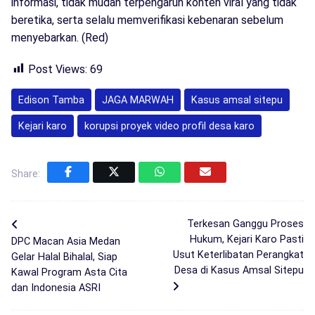
informasi, tidak mudah terpengaruh konten viral yang tidak
beretika, serta selalu memverifikasi kebenaran sebelum
menyebarkan. (Red)
Post Views:
69
Edison Tamba
JAGA MARWAH
Kasus amsal sitepu
Kejari karo
korupsi proyek video profil desa karo
Share:
Terkesan Ganggu Proses
Hukum, Kejari Karo Pasti
DPC Macan Asia Medan
Usut Keterlibatan Perangkat
Gelar Halal Bihalal, Siap
Desa di Kasus Amsal Sitepu
Kawal Program Asta Cita
dan Indonesia ASRI