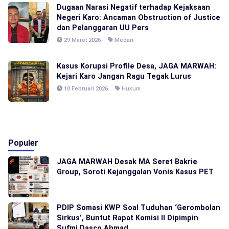
Dugaan Narasi Negatif terhadap Kejaksaan
Negeri Karo: Ancaman Obstruction of Justice
dan Pelanggaran UU Pers
29 Maret 2026
Medan
Kasus Korupsi Profile Desa, JAGA MARWAH:
Kejari Karo Jangan Ragu Tegak Lurus
10 Februari 2026
Hukum
Populer
JAGA MARWAH Desak MA Seret Bakrie
Group, Soroti Kejanggalan Vonis Kasus PET
PDIP Somasi KWP Soal Tuduhan ‘Gerombolan
Sirkus’, Buntut Rapat Komisi II Dipimpin
Sufmi Dasco Ahmad