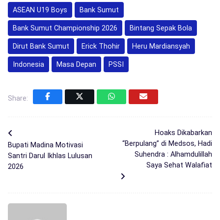
ASEAN U19 Boys
Bank Sumut
Bank Sumut Championship 2026
Bintang Sepak Bola
Dirut Bank Sumut
Erick Thohir
Heru Mardiansyah
Indonesia
Masa Depan
PSSI
Share:
Hoaks Dikabarkan
“Berpulang” di Medsos, Hadi
Bupati Madina Motivasi
Suhendra : Alhamdulillah
Santri Darul Ikhlas Lulusan
Saya Sehat Walafiat
2026