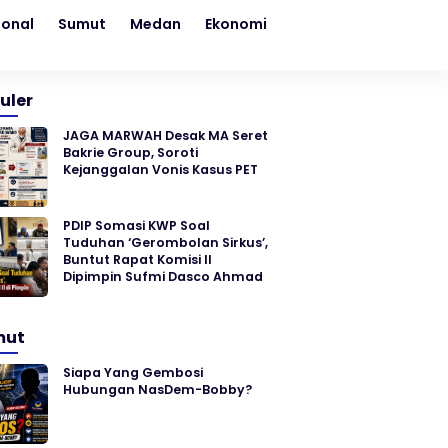
ional
Sumut
Medan
Ekonomi
Kesehatan
Sosial
uler
JAGA MARWAH Desak MA Seret
Bakrie Group, Soroti
Kejanggalan Vonis Kasus PET
PDIP Somasi KWP Soal
Tuduhan ‘Gerombolan Sirkus’,
Buntut Rapat Komisi II
Dipimpin Sufmi Dasco Ahmad
mut
Siapa Yang Gembosi
Hubungan NasDem-Bobby?