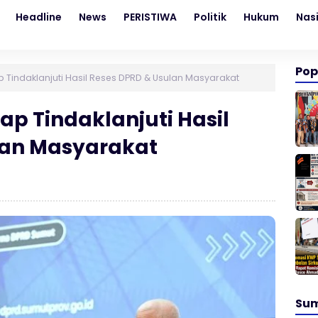
Headline
News
PERISTIWA
Politik
Hukum
Nas
Pop
 Tindaklanjuti Hasil Reses DPRD & Usulan Masyarakat
p Tindaklanjuti Hasil
lan Masyarakat
Su