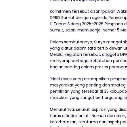
Komitmen tersebut disampaikan Wakil
DPRD Sumut dengan agenda Penyampaia
III Tahun Sidang 2025–2026 Pimpinan 
Sumut, Jalan Imam Bonjol Nomor 5 Med
Dalam sambutannya, Surya mengataka
yang diatur dalam tata tertib dewan u
Melalui kegiatan tersebut, anggota DP
menyerap berbagai kebutuhan pemba
bagian penting dalam proses perenc
“Hasil reses yang disampaikan pimp
masyarakat yang penting dan strategis.
pemilihan yang tersebar di 33 kabup
masukan yang sangat berharga bagi pe
Menurutnya, seluruh aspirasi yang di
harus ditindaklanjuti. Namun demikia
keterbatasan, terutama dari aspek pe