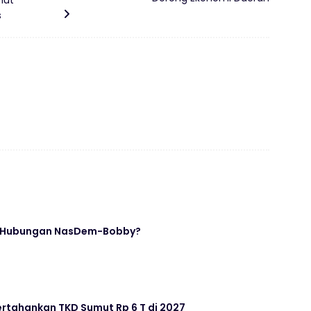
mut
s
i Hubungan NasDem-Bobby?
ertahankan TKD Sumut Rp 6 T di 2027