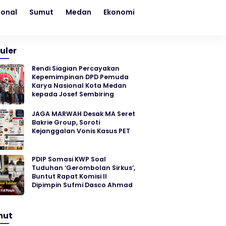
ional
Sumut
Medan
Ekonomi
Kesehatan
Sosial
uler
Rendi Siagian Percayakan
Kepemimpinan DPD Pemuda
Karya Nasional Kota Medan
kepada Josef Sembiring
JAGA MARWAH Desak MA Seret
Bakrie Group, Soroti
Kejanggalan Vonis Kasus PET
PDIP Somasi KWP Soal
Tuduhan ‘Gerombolan Sirkus’,
Buntut Rapat Komisi II
Dipimpin Sufmi Dasco Ahmad
mut