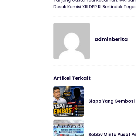
Tanjung Gusta Tuai Kecaman, WKI Su
Desak Komisi XIII DPR RI Bertindak Tega
adminberita
Artikel Terkait
Siapa Yang Gembos
Bobby Minta Pusat P