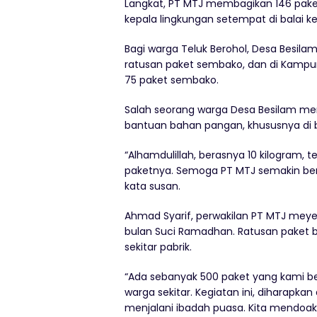
Langkat, PT MTJ membagikan 146 pake
kepala lingkungan setempat di balai k
Bagi warga Teluk Berohol, Desa Besi
ratusan paket sembako, dan di Kampun
75 paket sembako.
Salah seorang warga Desa Besilam me
bantuan bahan pangan, khususnya di
“Alhamdulillah, berasnya 10 kilogram, 
paketnya. Semoga PT MTJ semakin berjay
kata susan.
Ahmad Syarif, perwakilan PT MTJ meyeb
bulan Suci Ramadhan. Ratusan paket 
sekitar pabrik.
“Ada sebanyak 500 paket yang kami b
warga sekitar. Kegiatan ini, diharap
menjalani ibadah puasa. Kita mendoa