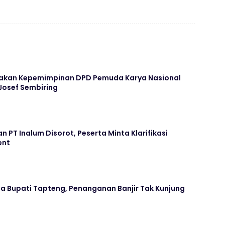
yakan Kepemimpinan DPD Pemuda Karya Nasional
osef Sembiring
n PT Inalum Disorot, Peserta Minta Klarifikasi
ent
erja Bupati Tapteng, Penanganan Banjir Tak Kunjung