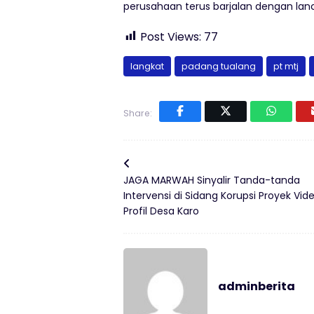
perusahaan terus barjalan dengan lan
Post Views:
77
langkat
padang tualang
pt mtj
Share:
JAGA MARWAH Sinyalir Tanda-tanda
Intervensi di Sidang Korupsi Proyek Vid
Profil Desa Karo
adminberita