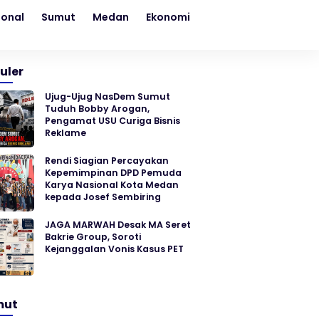
ional
Sumut
Medan
Ekonomi
Kesehatan
Sosial
uler
Ujug-Ujug NasDem Sumut
Tuduh Bobby Arogan,
Pengamat USU Curiga Bisnis
Reklame
Rendi Siagian Percayakan
Kepemimpinan DPD Pemuda
Karya Nasional Kota Medan
kepada Josef Sembiring
JAGA MARWAH Desak MA Seret
Bakrie Group, Soroti
Kejanggalan Vonis Kasus PET
mut