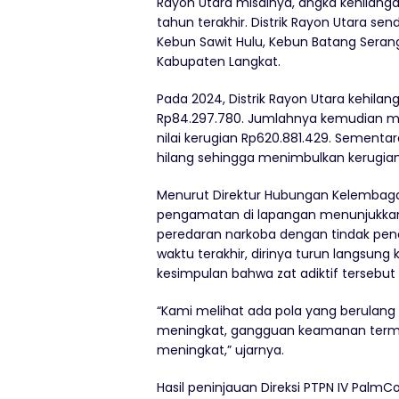
Rayon Utara misalnya, angka kehilanga
tahun terakhir. Distrik Rayon Utara sen
Kebun Sawit Hulu, Kebun Batang Seran
Kabupaten Langkat.
Pada 2024, Distrik Rayon Utara kehilan
Rp84.297.780. Jumlahnya kemudian me
nilai kerugian Rp620.881.429. Sementar
hilang sehingga menimbulkan kerugian
Menurut Direktur Hubungan Kelembagaa
pengamatan di lapangan menunjukkan 
peredaran narkoba dengan tindak penc
waktu terakhir, dirinya turun langsu
kesimpulan bahwa zat adiktif tersebu
“Kami melihat ada pola yang berulang 
meningkat, gangguan keamanan terma
meningkat,” ujarnya.
Hasil peninjauan Direksi PTPN IV PalmCo