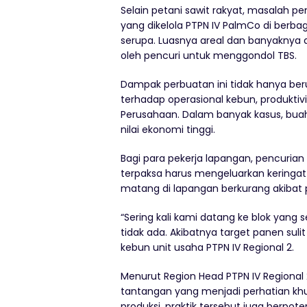
Selain petani sawit rakyat, masalah pe
yang dikelola PTPN IV PalmCo di berb
serupa. Luasnya areal dan banyaknya 
oleh pencuri untuk menggondol TBS.
Dampak perbuatan ini tidak hanya ber
terhadap operasional kebun, produktivi
Perusahaan. Dalam banyak kasus, bua
nilai ekonomi tinggi.
Bagi para pekerja lapangan, pencurian
terpaksa harus mengeluarkan keringat
matang di lapangan berkurang akibat 
“Sering kali kami datang ke blok yang
tidak ada. Akibatnya target panen sulit
kebun unit usaha PTPN IV Regional 2.
Menurut Region Head PTPN IV Regional 
tantangan yang menjadi perhatian kh
produksi, praktik tersebut juga berpo