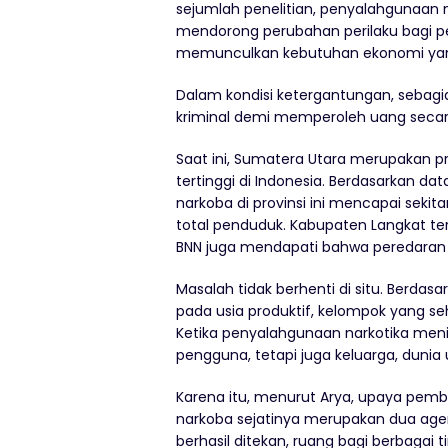
sejumlah penelitian, penyalahgunaan
mendorong perubahan perilaku bagi pe
memunculkan kebutuhan ekonomi yang
Dalam kondisi ketergantungan, sebagi
kriminal demi memperoleh uang seca
Saat ini, Sumatera Utara merupakan p
tertinggi di Indonesia. Berdasarkan da
narkoba di provinsi ini mencapai sekita
total penduduk. Kabupaten Langkat term
BNN juga mendapati bahwa peredaran 
Masalah tidak berhenti di situ. Berda
pada usia produktif, kelompok yang 
Ketika penyalahgunaan narkotika meni
pengguna, tetapi juga keluarga, dunia
Karena itu, menurut Arya, upaya pem
narkoba sejatinya merupakan dua agend
berhasil ditekan, ruang bagi berbagai 