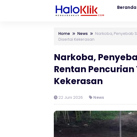
Beranda
Home
News
Narkoba, Penyebab Sa
Disertai Kekerasan
Narkoba, Penyeba
Rentan Pencurian T
Kekerasan
22 Juni 2026
News