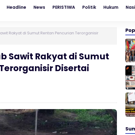
Headline
News
PERISTIWA
Politik
Hukum
Nas
Pop
wit Rakyat di Sumut Rentan Pencurian Terorganisir
b Sawit Rakyat di Sumut
erorganisir Disertai
Su