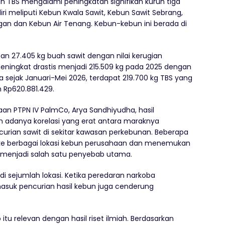
n TBS mengalami peningkatan signifikan kurun tiga
diri meliputi Kebun Kwala Sawit, Kebun Sawit Sebrang,
gan dan Kebun Air Tenang. Kebun-kebun ini berada di
gan 27.405 kg buah sawit dengan nilai kerugian
ningkat drastis menjadi 215.509 kg pada 2025 dengan
a sejak Januari-Mei 2026, terdapat 219.700 kg TBS yang
 Rp620.881.429.
n PTPN IV PalmCo, Arya Sandhiyudha, hasil
adanya korelasi yang erat antara maraknya
urian sawit di sekitar kawasan perkebunan. Beberapa
ng ke berbagai lokasi kebun perusahaan dan menemukan
t menjadi salah satu penyebab utama.
di sejumlah lokasi. Ketika peredaran narkoba
suk pencurian hasil kebun juga cenderung
 itu relevan dengan hasil riset ilmiah. Berdasarkan