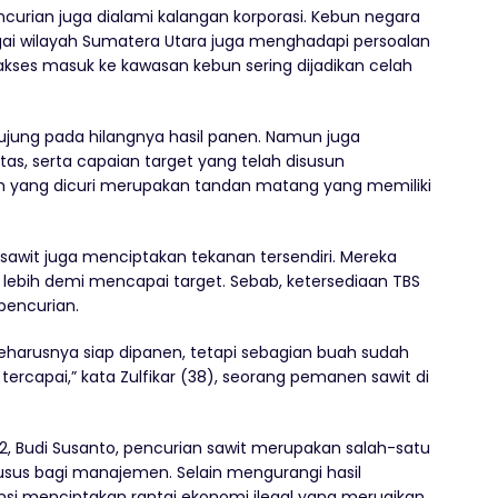
ncurian juga dialami kalangan korporasi. Kebun negara
agai wilayah Sumatera Utara juga menghadapi persoalan
akses masuk ke kawasan kebun sering dijadikan celah
ujung pada hilangnya hasil panen. Namun juga
tas, serta capaian target yang telah disusun
h yang dicuri merupakan tandan matang yang memiliki
 sawit juga menciptakan tekanan tersendiri. Mereka
 lebih demi mencapai target. Sebab, ketersediaan TBS
pencurian.
 seharusnya siap dipanen, tetapi sebagian buah sudah
 tercapai,” kata Zulfikar (38), seorang pemanen sawit di
2, Budi Susanto, pencurian sawit merupakan salah-satu
usus bagi manajemen. Selain mengurangi hasil
tensi menciptakan rantai ekonomi ilegal yang merugikan