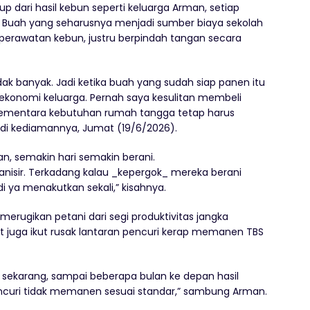
 dari hasil kebun seperti keluarga Arman, setiap
r. Buah yang seharusnya menjadi sumber biaya sekolah
perawatan kebun, justru berpindah tangan secara
tidak banyak. Jadi ketika buah yang sudah siap panen itu
 ekonomi keluarga. Pernah saya kesulitan membeli
 sementara kebutuhan rumah tangga tetap harus
 di kediamannya, Jumat (19/6/2026).
n, semakin hari semakin berani.
ganisir. Terkadang kalau _kepergok_ mereka berani
ya menakutkan sekali,” kisahnya.
rugikan petani dari segi produktivitas jangka
 juga ikut rusak lantaran pencuri kerap memanen TBS
sekarang, sampai beberapa bulan ke depan hasil
ncuri tidak memanen sesuai standar,” sambung Arman.