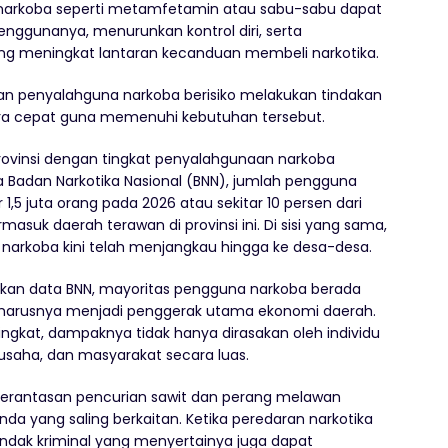
 narkoba seperti metamfetamin atau sabu-sabu dapat
nggunanya, menurunkan kontrol diri, serta
 meningkat lantaran kecanduan membeli narkotika.
an penyalahguna narkoba berisiko melakukan tindakan
ra cepat guna memenuhi kebutuhan tersebut.
rovinsi dengan tingkat penyalahgunaan narkoba
ta Badan Narkotika Nasional (BNN), jumlah pengguna
r 1,5 juta orang pada 2026 atau sekitar 10 persen dari
asuk daerah terawan di provinsi ini. Di sisi yang sama,
narkoba kini telah menjangkau hingga ke desa-desa.
sarkan data BNN, mayoritas pengguna narkoba berada
seharusnya menjadi penggerak utama ekonomi daerah.
ngkat, dampaknya tidak hanya dirasakan oleh individu
 usaha, dan masyarakat secara luas.
berantasan pencurian sawit dan perang melawan
a yang saling berkaitan. Ketika peredaran narkotika
tindak kriminal yang menyertainya juga dapat