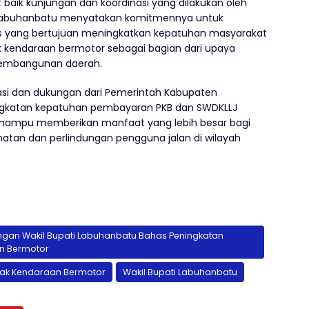
aik kunjungan dan koordinasi yang dilakukan oleh
 Labuhanbatu menyatakan komitmennya untuk
s yang bertujuan meningkatkan kepatuhan masyarakat
 kendaraan bermotor sebagai bagian dari upaya
pembangunan daerah.
nasi dan dukungan dari Pemerintah Kabupaten
ngkatan kepatuhan pembayaran PKB dan SWDKLLJ
ga mampu memberikan manfaat yang lebih besar bagi
tan dan perlindungan pengguna jalan di wilayah
ngan Wakil Bupati Labuhanbatu Bahas Peningkatan
n Bermotor
jak Kendaraan Bermotor
Wakil Bupati Labuhanbatu