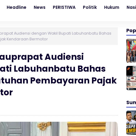
Headline
News
PERISTIWA
Politik
Hukum
Nas
Pop
prapat Audiensi dengan Wakil Bupati Labuhanbatu Bahas
jak Kendaraan Bermotor
tauprapat Audiensi
ati Labuhanbatu Bahas
atuhan Pembayaran Pajak
tor
Su