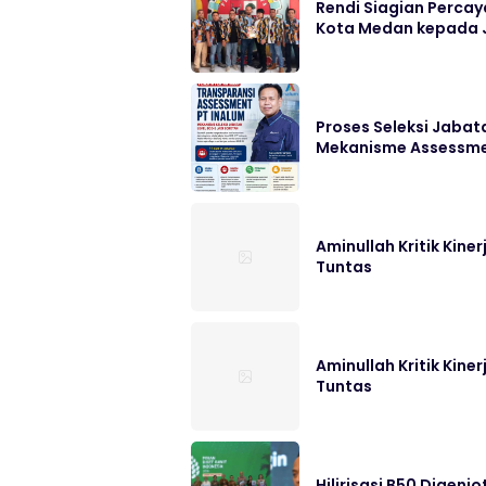
Rendi Siagian Perca
Kota Medan kepada J
Proses Seleksi Jabata
Mekanisme Assessm
Aminullah Kritik Kin
Tuntas
Aminullah Kritik Kin
Tuntas
Hilirisasi B50 Digenj