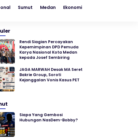
ional
Sumut
Medan
Ekonomi
Kesehatan
Sosial
uler
Rendi Siagian Percayakan
Kepemimpinan DPD Pemuda
Karya Nasional Kota Medan
kepada Josef Sembiring
JAGA MARWAH Desak MA Seret
Bakrie Group, Soroti
Kejanggalan Vonis Kasus PET
mut
Siapa Yang Gembosi
Hubungan NasDem-Bobby?