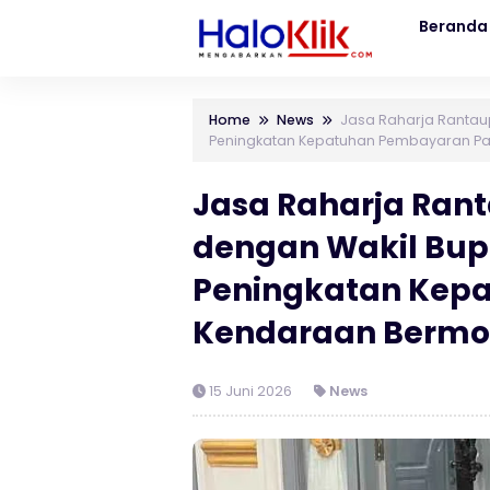
Beranda
Home
News
Jasa Raharja Rantau
Peningkatan Kepatuhan Pembayaran Pa
Jasa Raharja Ran
dengan Wakil Bup
Peningkatan Kep
Kendaraan Bermo
15 Juni 2026
News