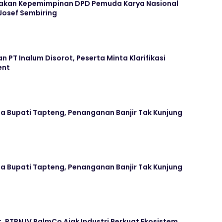
yakan Kepemimpinan DPD Pemuda Karya Nasional
osef Sembiring
n PT Inalum Disorot, Peserta Minta Klarifikasi
ent
erja Bupati Tapteng, Penanganan Banjir Tak Kunjung
erja Bupati Tapteng, Penanganan Banjir Tak Kunjung
ot, PTPN IV PalmCo Ajak Industri Perkuat Ekosistem