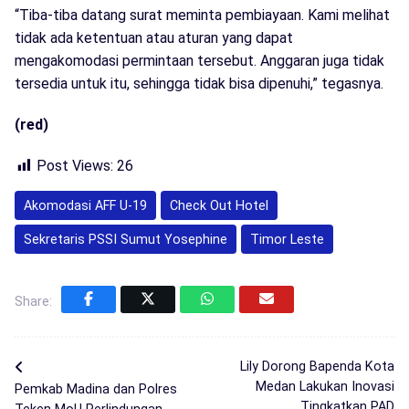
“Tiba-tiba datang surat meminta pembiayaan. Kami melihat
tidak ada ketentuan atau aturan yang dapat
mengakomodasi permintaan tersebut. Anggaran juga tidak
tersedia untuk itu, sehingga tidak bisa dipenuhi,” tegasnya.
(red)
Post Views:
26
Akomodasi AFF U-19
Check Out Hotel
Sekretaris PSSI Sumut Yosephine
Timor Leste
Share:
Lily Dorong Bapenda Kota
Medan Lakukan Inovasi
Pemkab Madina dan Polres
Tingkatkan PAD
Teken MoU Perlindungan