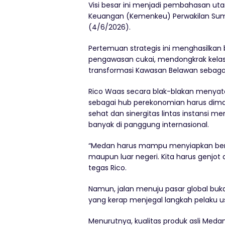
Visi besar ini menjadi pembahasan u
Keuangan (Kemenkeu) Perwakilan Suma
(4/6/2026).
Pertemuan strategis ini menghasilka
pengawasan cukai, mendongkrak kelas
transformasi Kawasan Belawan sebagai u
Rico Waas secara blak-blakan menyata
sebagai hub perekonomian harus dima
sehat dan sinergitas lintas instansi me
banyak di panggung internasional.
“Medan harus mampu menyiapkan berb
maupun luar negeri. Kita harus genjot
tegas Rico.
Namun, jalan menuju pasar global bukan
yang kerap menjegal langkah pelaku u
Menurutnya, kualitas produk asli Meda