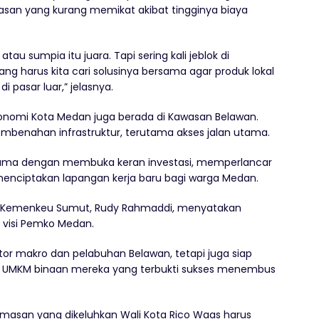
masan yang kurang memikat akibat tingginya biaya
atau sumpia itu juara. Tapi sering kali jeblok di
yang harus kita cari solusinya bersama agar produk lokal
i pasar luar,” jelasnya.
onomi Kota Medan juga berada di Kawasan Belawan.
benahan infrastruktur, terutama akses jalan utama.
sama dengan membuka keran investasi, memperlancar
g menciptakan lapangan kerja baru bagi warga Medan.
n Kemenkeu Sumut, Rudy Rahmaddi, menyatakan
 visi Pemko Medan.
or makro dan pelabuhan Belawan, tetapi juga siap
UMKM binaan mereka yang terbukti sukses menembus
asan yang dikeluhkan Wali Kota Rico Waas harus