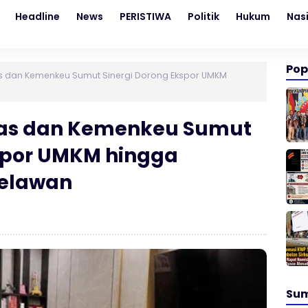
Headline
News
PERISTIWA
Politik
Hukum
Nas
Pop
as dan Kemenkeu Sumut Sinergi Dorong Ekspor UMKM
aas dan Kemenkeu Sumut
kspor UMKM hingga
elawan
Su