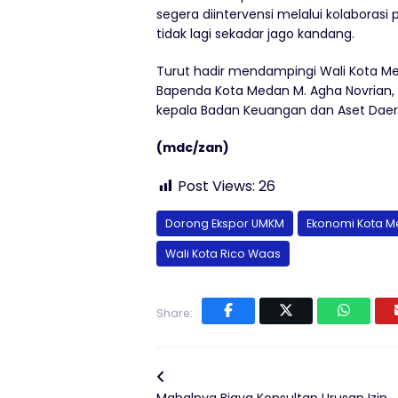
segera diintervensi melalui kolabora
tidak lagi sekadar jago kandang.
Turut hadir mendampingi Wali Kota Me
Bapenda Kota Medan M. Agha Novrian,
kepala Badan Keuangan dan Aset Dae
(mdc/zan)
Post Views:
26
Dorong Ekspor UMKM
Ekonomi Kota 
Wali Kota Rico Waas
Share: