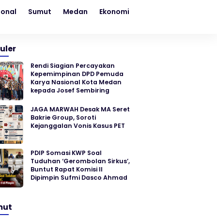
ional
Sumut
Medan
Ekonomi
Kesehatan
Sosial
uler
Rendi Siagian Percayakan
Kepemimpinan DPD Pemuda
Karya Nasional Kota Medan
kepada Josef Sembiring
JAGA MARWAH Desak MA Seret
Bakrie Group, Soroti
Kejanggalan Vonis Kasus PET
PDIP Somasi KWP Soal
Tuduhan ‘Gerombolan Sirkus’,
Buntut Rapat Komisi II
Dipimpin Sufmi Dasco Ahmad
mut