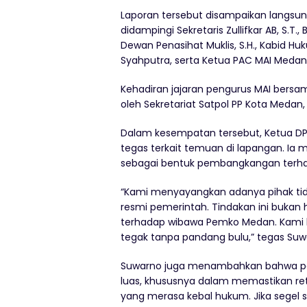
Laporan tersebut disampaikan langsung
didampingi Sekretaris Zullifkar AB, S.T.
Dewan Penasihat Muklis, S.H., Kabid Hu
Syahputra, serta Ketua PAC MAI Medan 
Kehadiran jajaran pengurus MAI bersam
oleh Sekretariat Satpol PP Kota Medan, 
Dalam kesempatan tersebut, Ketua D
tegas terkait temuan di lapangan. Ia
sebagai bentuk pembangkangan terh
“Kami menyayangkan adanya pihak ti
resmi pemerintah. Tindakan ini bukan
terhadap wibawa Pemko Medan. Kami h
tegak tanpa pandang bulu,” tegas Suwa
Suwarno juga menambahkan bahwa pen
luas, khususnya dalam memastikan ret
yang merasa kebal hukum. Jika segel 