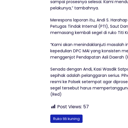
sampai prosesnya selesai. Kami mend
pelakunya,” tambahnya.
Merespons laporan itu, Andi S. Harahap
Petugas Tindak Internal (PTI), Saut D
memasang kembali segel di ruko Titi 
“Kami akan menindaklanjuti masalah ini
kepedulian DPC MAI yang konsisten m
menggenjot Pendapatan Asli Daerah (
Senada dengan Andi, Kasi Wasdik Sat
sepihak adalah pelanggaran serius. 
resmi ke Polsek setempat agar dipros
segel tersebut harus mempertanggun
(Red)
Post Views:
57
Ruko titi kuning