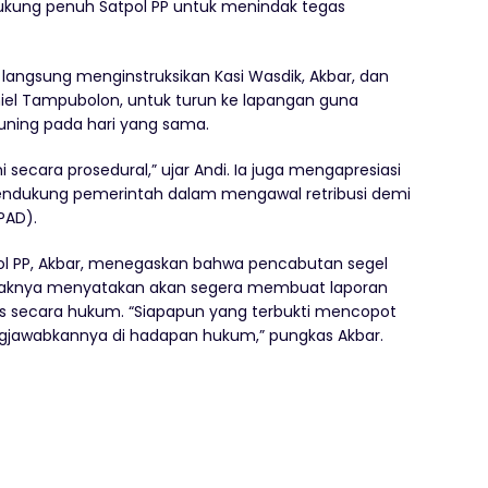
ukung penuh Satpol PP untuk menindak tegas
 langsung menginstruksikan Kasi Wasdik, Akbar, dan
aniel Tampubolon, untuk turun ke lapangan guna
Kuning pada hari yang sama.
 secara prosedural,” ujar Andi. Ia juga mengapresiasi
endukung pemerintah dalam mengawal retribusi demi
PAD).
pol PP, Akbar, menegaskan bahwa pencabutan segel
Pihaknya menyatakan akan segera membuat laporan
es secara hukum. “Siapapun yang terbukti mencopot
gjawabkannya di hadapan hukum,” pungkas Akbar.