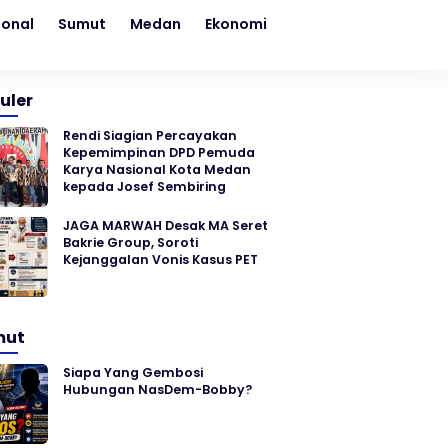
ional
Sumut
Medan
Ekonomi
Kesehatan
Sosial
uler
Rendi Siagian Percayakan
Kepemimpinan DPD Pemuda
Karya Nasional Kota Medan
kepada Josef Sembiring
JAGA MARWAH Desak MA Seret
Bakrie Group, Soroti
Kejanggalan Vonis Kasus PET
mut
Siapa Yang Gembosi
Hubungan NasDem-Bobby?