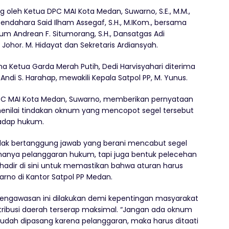
 oleh Ketua DPC MAI Kota Medan, Suwarno, S.E., M.M.,
, Bendahara Said Ilham Assegaf, S.H., M.IKom., bersama
kum Andrean F. Situmorang, S.H., Dansatgas Adi
Johor. M. Hidayat dan Sekretaris Ardiansyah.
a Ketua Garda Merah Putih, Dedi Harvisyahari diterima
Andi S. Harahap, mewakili Kepala Satpol PP, M. Yunus.
PC MAI Kota Medan, Suwarno, memberikan pernyataan
 menilai tindakan oknum yang mencopot segel tersebut
adap hukum.
dak bertanggung jawab yang berani mencabut segel
 hanya pelanggaran hukum, tapi juga bentuk pelecehan
adir di sini untuk memastikan bahwa aturan harus
rno di Kantor Satpol PP Medan.
gawasan ini dilakukan demi kepentingan masyarakat
ribusi daerah terserap maksimal. “Jangan ada oknum
sudah dipasang karena pelanggaran, maka harus ditaati