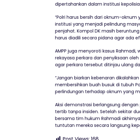
dipertahankan dalam institusi kepolisia
“Polri harus bersih dari oknum-oknum 
institusi yang menjadi pelindung masyar
penjahat. Kompol DK masih beruntung 
harus diadili secara pidana agar ada e
AMPP juga menyoroti kasus Rahmadi, 
rekayasa perkara dan penyiksaan ole
agar perkara tersebut ditinjau ulang 
“Jangan biarkan kebenaran dikalahkan
membersihkan buah busuk di tubuh Po
perlindungan terhadap oknum yang me
Aksi demonstrasi berlangsung dengan
tertib tanpa insiden. Setelah sekitar
bersama tim hukum Rahmadi akhirnya
tuntutan mereka secara langsung kepa
Post Views:
168