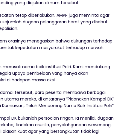
banding yang diajukan oknum tersebut.
catan tetap diberlakukan, AMPP juga meminta agar
s sejumlah dugaan pelanggaran berat yang disebut
polisian.
s, dalam orasinya menegaskan bahwa dukungan terhadap
 bentuk kepedulian masyarakat terhadap marwah
h merusak nama baik institusi Polri. Kami mendukung
egala upaya pembelaan yang hanya akan
ri di hadapan massa aksi.
 damai tersebut, para peserta membawa berbagai
tan utama mereka, di antaranya “Pidanakan Kompol DK”
Kurniawan, Telah Mencoreng Nama Baik Institusi Polri”.
mpol DK bukanlah persoalan ringan. Ia menilai, dugaan
arkoba, tindakan asusila, penyalahgunaan wewenang,
 alasan kuat agar yang bersangkutan tidak lagi