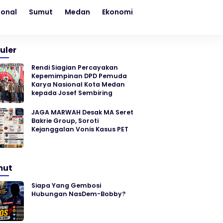
ional
Sumut
Medan
Ekonomi
Kesehatan
Sosial
uler
Rendi Siagian Percayakan
Kepemimpinan DPD Pemuda
Karya Nasional Kota Medan
kepada Josef Sembiring
JAGA MARWAH Desak MA Seret
Bakrie Group, Soroti
Kejanggalan Vonis Kasus PET
mut
Siapa Yang Gembosi
Hubungan NasDem-Bobby?