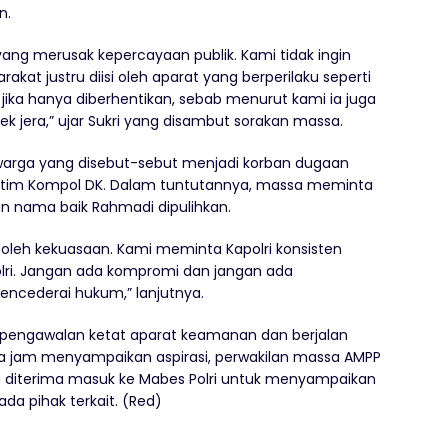
n.
yang merusak kepercayaan publik. Kami tidak ingin
akat justru diisi oleh aparat yang berperilaku seperti
jika hanya diberhentikan, sebab menurut kami ia juga
fek jera,” ujar Sukri yang disambut sorakan massa.
warga yang disebut-sebut menjadi korban dugaan
h tim Kompol DK. Dalam tuntutannya, massa meminta
dan nama baik Rahmadi dipulihkan.
 oleh kekuasaan. Kami meminta Kapolri konsisten
lri. Jangan ada kompromi dan jangan ada
ncederai hukum,” lanjutnya.
 pengawalan ketat aparat keamanan dan berjalan
 dua jam menyampaikan aspirasi, perwakilan massa AMPP
 diterima masuk ke Mabes Polri untuk menyampaikan
da pihak terkait. (Red)