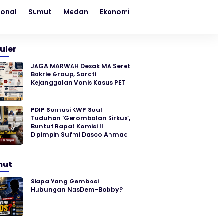
ional
Sumut
Medan
Ekonomi
Kesehatan
Sosial
uler
JAGA MARWAH Desak MA Seret
Bakrie Group, Soroti
Kejanggalan Vonis Kasus PET
PDIP Somasi KWP Soal
Tuduhan ‘Gerombolan Sirkus’,
Buntut Rapat Komisi II
Dipimpin Sufmi Dasco Ahmad
mut
Siapa Yang Gembosi
Hubungan NasDem-Bobby?