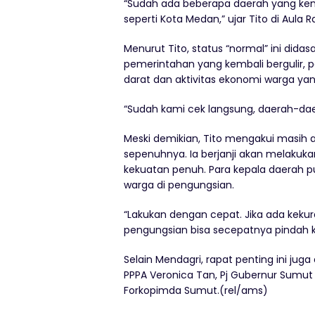
“Sudah ada beberapa daerah yang kem
seperti Kota Medan,” ujar Tito di Aula Ra
Menurut Tito, status “normal” ini didas
pemerintahan yang kembali bergulir, p
darat dan aktivitas ekonomi warga yang
“Sudah kami cek langsung, daerah-daer
Meski demikian, Tito mengakui masih a
sepenuhnya. Ia berjanji akan melaku
kekuatan penuh. Para kepala daerah 
warga di pengungsian.
“Lakukan dengan cepat. Jika ada kekur
pengungsian bisa secepatnya pindah k
Selain Mendagri, rapat penting ini jug
PPPA Veronica Tan, Pj Gubernur Sumut
Forkopimda Sumut.(rel/ams)