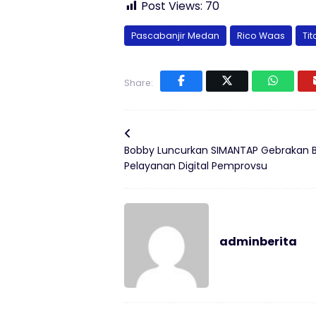
Post Views:
70
Pascabanjir Medan
Rico Waas
Ti
Share:
Bobby Luncurkan SIMANTAP Gebrakan 
Pelayanan Digital Pemprovsu
adminberita