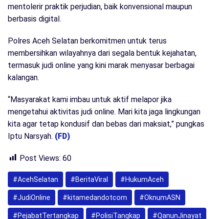
mentolerir praktik perjudian, baik konvensional maupun
berbasis digital.
Polres Aceh Selatan berkomitmen untuk terus
membersihkan wilayahnya dari segala bentuk kejahatan,
termasuk judi online yang kini marak menyasar berbagai
kalangan.
“Masyarakat kami imbau untuk aktif melapor jika
mengetahui aktivitas judi online. Mari kita jaga lingkungan
kita agar tetap kondusif dan bebas dari maksiat,” pungkas
Iptu Narsyah.
(FD)
Post Views:
60
#AcehSelatan
#BeritaViral
#HukumAceh
#JudiOnline
#kitamedandotcom
#OknumASN
#PejabatTertangkap
#PolisiTangkap
#QanunJinayat