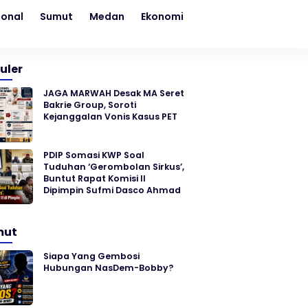
ional
Sumut
Medan
Ekonomi
Kesehatan
Sosial
uler
JAGA MARWAH Desak MA Seret
Bakrie Group, Soroti
Kejanggalan Vonis Kasus PET
PDIP Somasi KWP Soal
Tuduhan ‘Gerombolan Sirkus’,
Buntut Rapat Komisi II
Dipimpin Sufmi Dasco Ahmad
mut
Siapa Yang Gembosi
Hubungan NasDem-Bobby?