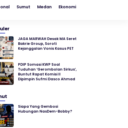
ional
Sumut
Medan
Ekonomi
Kesehatan
Sosial
uler
JAGA MARWAH Desak MA Seret
Bakrie Group, Soroti
Kejanggalan Vonis Kasus PET
PDIP Somasi KWP Soal
Tuduhan ‘Gerombolan Sirkus’,
Buntut Rapat Komisi II
Dipimpin Sufmi Dasco Ahmad
mut
Siapa Yang Gembosi
Hubungan NasDem-Bobby?