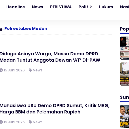
Headline
News
PERISTIWA
Politik
Hukum
Nas
g:
Polrestabes Medan
Pop
Diduga Aniaya Warga, Massa Demo DPRD
Medan Tuntut Anggota Dewan ‘AT’ Di-PAW
15 Juni 2026
News
Su
Mahasiswa USU Demo DPRD Sumut, Kritik MBG,
Harga BBM dan Pelemahan Rupiah
15 Juni 2026
News