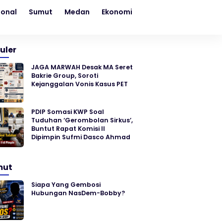
ional
Sumut
Medan
Ekonomi
Kesehatan
Sosial
uler
JAGA MARWAH Desak MA Seret
Bakrie Group, Soroti
Kejanggalan Vonis Kasus PET
PDIP Somasi KWP Soal
Tuduhan ‘Gerombolan Sirkus’,
Buntut Rapat Komisi II
Dipimpin Sufmi Dasco Ahmad
mut
Siapa Yang Gembosi
Hubungan NasDem-Bobby?