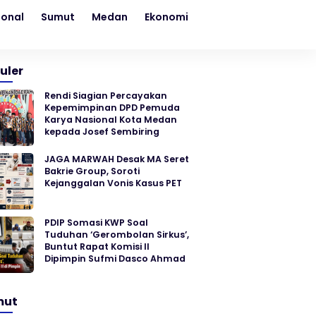
ional
Sumut
Medan
Ekonomi
Kesehatan
Sosial
uler
Rendi Siagian Percayakan
Kepemimpinan DPD Pemuda
Karya Nasional Kota Medan
kepada Josef Sembiring
JAGA MARWAH Desak MA Seret
Bakrie Group, Soroti
Kejanggalan Vonis Kasus PET
PDIP Somasi KWP Soal
Tuduhan ‘Gerombolan Sirkus’,
Buntut Rapat Komisi II
Dipimpin Sufmi Dasco Ahmad
mut