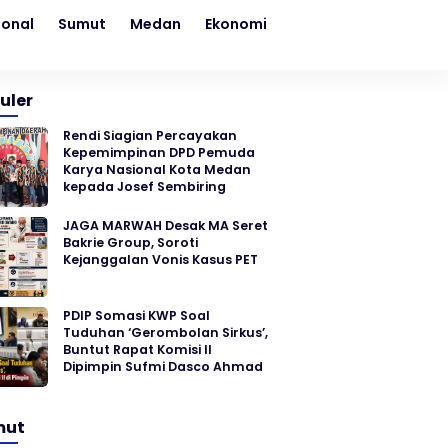
ional
Sumut
Medan
Ekonomi
Kesehatan
Sosial
uler
Rendi Siagian Percayakan
Kepemimpinan DPD Pemuda
Karya Nasional Kota Medan
kepada Josef Sembiring
JAGA MARWAH Desak MA Seret
Bakrie Group, Soroti
Kejanggalan Vonis Kasus PET
PDIP Somasi KWP Soal
Tuduhan ‘Gerombolan Sirkus’,
Buntut Rapat Komisi II
Dipimpin Sufmi Dasco Ahmad
mut