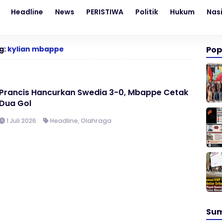
Headline
News
PERISTIWA
Politik
Hukum
Nas
g:
kylian mbappe
Pop
Prancis Hancurkan Swedia 3-0, Mbappe Cetak
Dua Gol
1 Juli 2026
Headline
,
Olahraga
Su