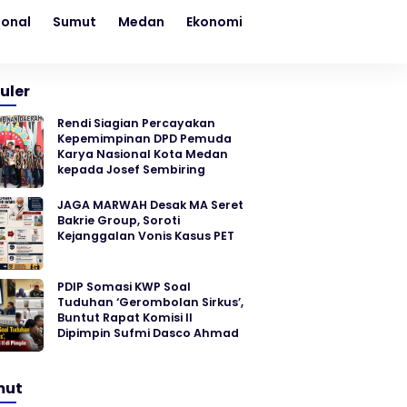
ional
Sumut
Medan
Ekonomi
Kesehatan
Sosial
uler
Rendi Siagian Percayakan
Kepemimpinan DPD Pemuda
Karya Nasional Kota Medan
kepada Josef Sembiring
JAGA MARWAH Desak MA Seret
Bakrie Group, Soroti
Kejanggalan Vonis Kasus PET
PDIP Somasi KWP Soal
Tuduhan ‘Gerombolan Sirkus’,
Buntut Rapat Komisi II
Dipimpin Sufmi Dasco Ahmad
mut