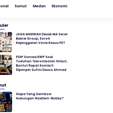
ional
Sumut
Medan
Ekonomi
Kesehatan
Sosial
uler
JAGA MARWAH Desak MA Seret
Bakrie Group, Soroti
Kejanggalan Vonis Kasus PET
PDIP Somasi KWP Soal
Tuduhan ‘Gerombolan Sirkus’,
Buntut Rapat Komisi II
Dipimpin Sufmi Dasco Ahmad
mut
Siapa Yang Gembosi
Hubungan NasDem-Bobby?