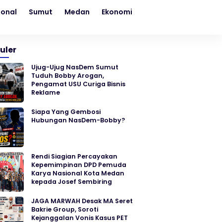
ional
Sumut
Medan
Ekonomi
Kesehatan
Sosial
uler
Ujug-Ujug NasDem Sumut
Tuduh Bobby Arogan,
Pengamat USU Curiga Bisnis
Reklame
Siapa Yang Gembosi
Hubungan NasDem-Bobby?
Rendi Siagian Percayakan
Kepemimpinan DPD Pemuda
Karya Nasional Kota Medan
kepada Josef Sembiring
JAGA MARWAH Desak MA Seret
Bakrie Group, Soroti
Kejanggalan Vonis Kasus PET