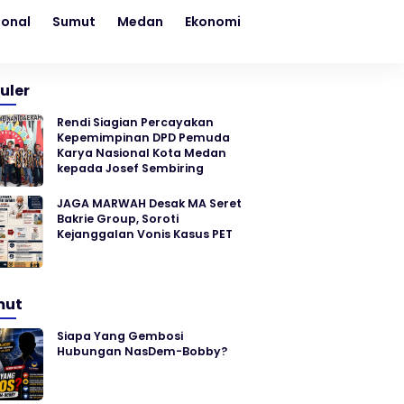
ional
Sumut
Medan
Ekonomi
Kesehatan
Sosial
uler
Rendi Siagian Percayakan
Kepemimpinan DPD Pemuda
Karya Nasional Kota Medan
kepada Josef Sembiring
JAGA MARWAH Desak MA Seret
Bakrie Group, Soroti
Kejanggalan Vonis Kasus PET
mut
Siapa Yang Gembosi
Hubungan NasDem-Bobby?