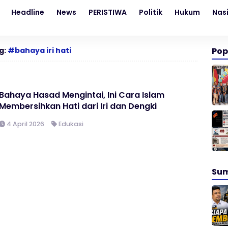
Headline
News
PERISTIWA
Politik
Hukum
Nas
g:
#bahaya iri hati
Pop
Bahaya Hasad Mengintai, Ini Cara Islam
Membersihkan Hati dari Iri dan Dengki
4 April 2026
Edukasi
Su