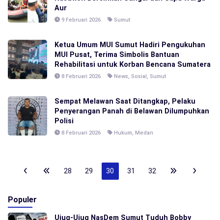
Aur
9 Februari 2026
Sumut
Ketua Umum MUI Sumut Hadiri Pengukuhan
MUI Pusat, Terima Simbolis Bantuan
Rehabilitasi untuk Korban Bencana Sumatera
8 Februari 2026
News
,
Sosial
,
Sumut
Sempat Melawan Saat Ditangkap, Pelaku
Penyerangan Panah di Belawan Dilumpuhkan
Polisi
8 Februari 2026
Hukum
,
Medan
28
29
30
31
32
Populer
Ujug-Ujug NasDem Sumut Tuduh Bobby