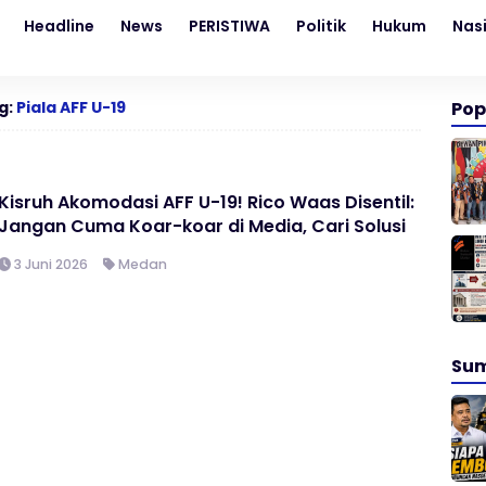
Headline
News
PERISTIWA
Politik
Hukum
Nas
g:
Piala AFF U-19
Pop
Kisruh Akomodasi AFF U-19! Rico Waas Disentil:
Jangan Cuma Koar-koar di Media, Cari Solusi
3 Juni 2026
Medan
Su