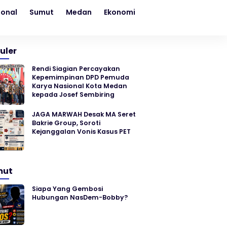
ional
Sumut
Medan
Ekonomi
Kesehatan
Sosial
uler
Rendi Siagian Percayakan
Kepemimpinan DPD Pemuda
Karya Nasional Kota Medan
kepada Josef Sembiring
JAGA MARWAH Desak MA Seret
Bakrie Group, Soroti
Kejanggalan Vonis Kasus PET
mut
Siapa Yang Gembosi
Hubungan NasDem-Bobby?