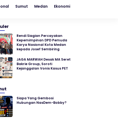
ional
Sumut
Medan
Ekonomi
Kesehatan
Sosial
uler
Rendi Siagian Percayakan
Kepemimpinan DPD Pemuda
Karya Nasional Kota Medan
kepada Josef Sembiring
JAGA MARWAH Desak MA Seret
Bakrie Group, Soroti
Kejanggalan Vonis Kasus PET
mut
Siapa Yang Gembosi
Hubungan NasDem-Bobby?