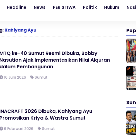
Headline
News
PERISTIWA
Politik
Hukum
Nas
g:
Kahiyang Ayu
Pop
MTQ ke-40 Sumut Resmi Dibuka, Bobby
Nasution Ajak Implementasikan Nilai Alquran
dalam Pembangunan
16 Juni 2026
Sumut
Su
INACRAFT 2026 Dibuka, Kahiyang Ayu
Promosikan Kriya & Wastra Sumut
6 Februari 2026
Sumut