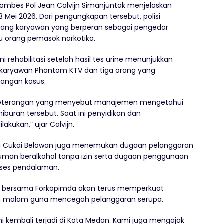
ombes Pol Jean Calvijn Simanjuntak menjelaskan
Mei 2026. Dari pengungkapan tersebut, polisi
rang karyawan yang berperan sebagai pengedar
u orang pemasok narkotika.
i rehabilitasi setelah hasil tes urine menunjukkan
iga karyawan Phantom KTV dan tiga orang yang
bangan kasus.
a keterangan yang menyebut manajemen mengetahui
buran tersebut. Saat ini penyidikan dan
kukan,” ujar Calvijn.
ea Cukai Belawan juga menemukan dugaan pelanggaran
uman beralkohol tanpa izin serta dugaan penggunaan
oses pendalaman.
bersama Forkopimda akan terus memperkuat
n malam guna mencegah pelanggaran serupa.
i ini kembali terjadi di Kota Medan. Kami juga mengajak