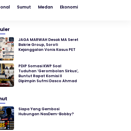
ional
Sumut
Medan
Ekonomi
Kesehatan
Sosial
uler
JAGA MARWAH Desak MA Seret
Bakrie Group, Soroti
Kejanggalan Vonis Kasus PET
PDIP Somasi KWP Soal
Tuduhan ‘Gerombolan Sirkus’,
Buntut Rapat Komisi II
Dipimpin Sufmi Dasco Ahmad
mut
Siapa Yang Gembosi
Hubungan NasDem-Bobby?