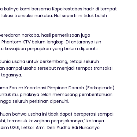
a kalinya kami bersama Kapolrestabes hadir di tempat
kasi transaksi narkoba. Hal seperti ini tidak boleh
 peredaran narkoba, hasil pemeriksaan juga
Phantom KTV belum lengkap. Di antaranya izin
erta kewajiban perpajakan yang belum dipenuhi.
nia usaha untuk berkembang, tetapi seluruh
angan sampai usaha tersebut menjadi tempat transaksi
 tegasnya.
a Forum Koordinasi Pimpinan Daerah (Forkopimda)
Untuk itu, pihaknya telah memasang pemberitahuan
gga seluruh perizinan dipenuhi.
an bahwa usaha ini tidak dapat beroperasi sampai
nuhi, termasuk kewajiban perpajakannya,” katanya
dim 0201, Letkol. Arm. Delli Yudha Adi Nurcahyo.