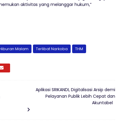
nemukan aktivitas yang melanggar hukum,”
Hiburan Malam
Terlibat Narkoba
THM
Aplikasi SRIKANDI, Digitalisasi Arsip demi
Pelayanan Publik Lebih Cepat dan
i
Akuntabel