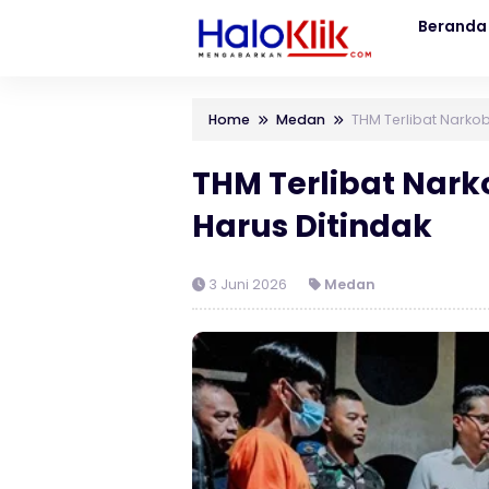
Beranda
Home
Medan
THM Terlibat Narkob
THM Terlibat Nark
Harus Ditindak
3 Juni 2026
Medan