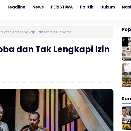
Headline
News
PERISTIWA
Politik
Hukum
Nas
Pop
a dan Tak Lengkapi Izin Harus Ditindak
oba dan Tak Lengkapi Izin
Su