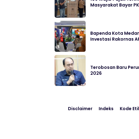
Masyarakat Bayar P
Bapenda Kota Medan 
Investasi Rakornas AP
Terobosan Baru Perum
2026
Disclaimer
Indeks
Kode Eti