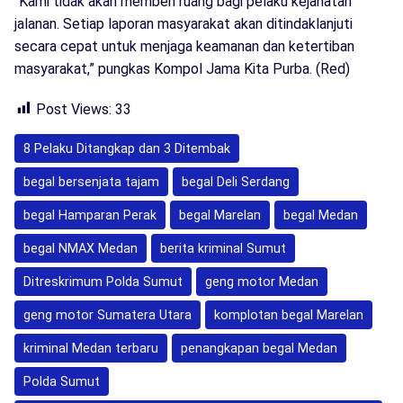
“Kami tidak akan memberi ruang bagi pelaku kejahatan
jalanan. Setiap laporan masyarakat akan ditindaklanjuti
secara cepat untuk menjaga keamanan dan ketertiban
masyarakat,” pungkas Kompol Jama Kita Purba. (Red)
Post Views:
33
8 Pelaku Ditangkap dan 3 Ditembak
begal bersenjata tajam
begal Deli Serdang
begal Hamparan Perak
begal Marelan
begal Medan
begal NMAX Medan
berita kriminal Sumut
Ditreskrimum Polda Sumut
geng motor Medan
geng motor Sumatera Utara
komplotan begal Marelan
kriminal Medan terbaru
penangkapan begal Medan
Polda Sumut